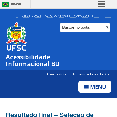
BRASIL
Simplifique!
ACESSIBILIDADE
ALTO CONTRASTE
MAPA DO SITE
Comunica BR
Participe
Acesso à informação
Legislação
Acessibilidade
Canais
Informacional BU
Área Restrita
Administradores do Site
MENU
Resultado final – Seleção de