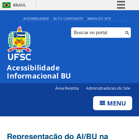
BRASIL
Simplifique!
ACESSIBILIDADE
ALTO CONTRASTE
MAPA DO SITE
Comunica BR
Participe
Acesso à informação
Legislação
Acessibilidade
Canais
Informacional BU
Área Restrita
Administradores do Site
MENU
Representação do AI/BU na