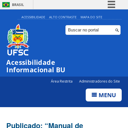
BRASIL
Simplifique!
ACESSIBILIDADE
ALTO CONTRASTE
MAPA DO SITE
Comunica BR
Participe
Acesso à informação
Legislação
Acessibilidade
Canais
Informacional BU
Área Restrita
Administradores do Site
MENU
Publicado: “Manual de