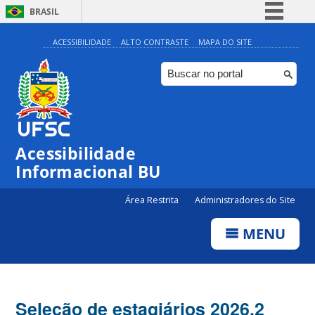
BRASIL
Simplifique!
ACESSIBILIDADE
ALTO CONTRASTE
MAPA DO SITE
Comunica BR
Participe
Acesso à informação
Legislação
Acessibilidade
Canais
Informacional BU
Área Restrita
Administradores do Site
MENU
Seleção de estagiários 2026.2