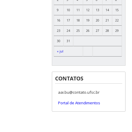
9
10
11
12
13
14
15
16
17
18
19
20
21
22
23
24
25
26
27
28
29
30
31
« jul
CONTATOS
aai.bu@contato.ufsc.br
Portal de Atendimentos