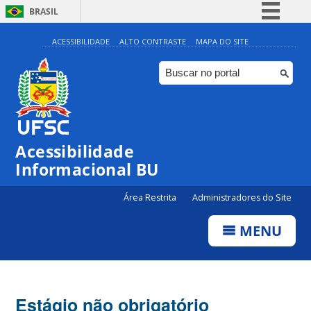
BRASIL
Simplifique!
ACESSIBILIDADE
ALTO CONTRASTE
MAPA DO SITE
Comunica BR
Participe
Acesso à informação
Legislação
Acessibilidade
Canais
Informacional BU
Área Restrita
Administradores do Site
MENU
Estágio não obrigatório