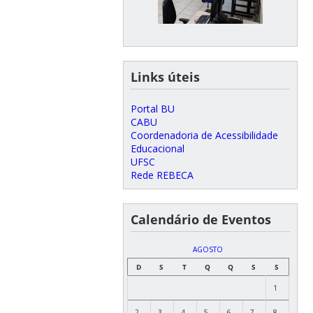
Links úteis
Portal BU
CABU
Coordenadoria de Acessibilidade
Educacional
UFSC
Rede REBECA
Calendário de Eventos
AGOSTO
D
S
T
Q
Q
S
S
1
2
3
4
5
6
7
8