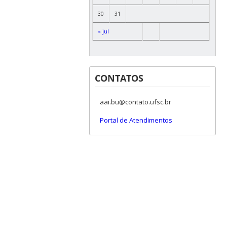
30
31
« jul
CONTATOS
aai.bu@contato.ufsc.br
Portal de Atendimentos