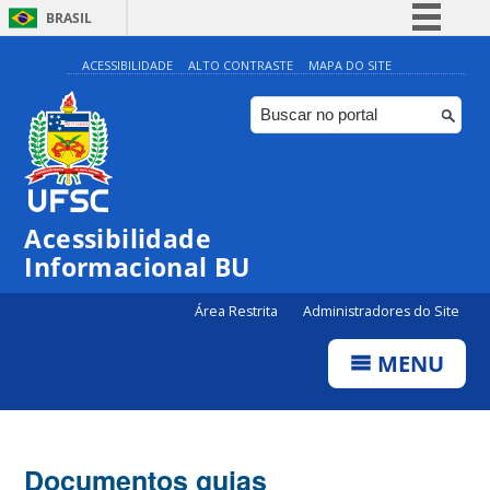
BRASIL
Simplifique!
ACESSIBILIDADE
ALTO CONTRASTE
MAPA DO SITE
Comunica BR
Participe
Acesso à informação
Legislação
Acessibilidade
Canais
Informacional BU
Área Restrita
Administradores do Site
MENU
Documentos guias