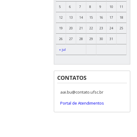
5
6
7
8
9
10
11
12
13
14
15
16
17
18
19
20
21
22
23
24
25
26
27
28
29
30
31
« jul
CONTATOS
aai.bu@contato.ufsc.br
Portal de Atendimentos