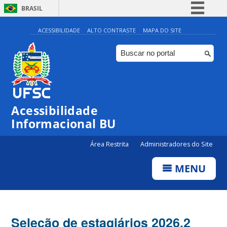
BRASIL
Simplifique!
ACESSIBILIDADE
ALTO CONTRASTE
MAPA DO SITE
Comunica BR
Participe
Acesso à informação
Legislação
Acessibilidade
Canais
Informacional BU
Área Restrita
Administradores do Site
MENU
Seleção de estagiários 2026.2