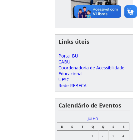
Links úteis
Portal BU
CABU
Coordenadoria de Acessibilidade
Educacional
UFSC
Rede REBECA
Calendário de Eventos
JULHO
D
S
T
Q
Q
S
S
1
2
3
4