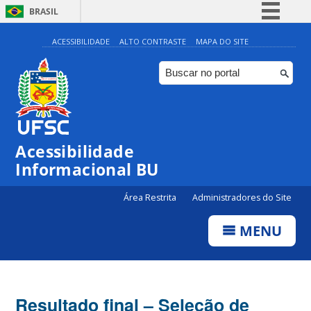
BRASIL
Simplifique!
ACESSIBILIDADE
ALTO CONTRASTE
MAPA DO SITE
Comunica BR
Participe
Acesso à informação
Legislação
Acessibilidade
Canais
Informacional BU
Área Restrita
Administradores do Site
MENU
Resultado final – Seleção de